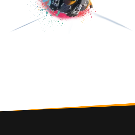
Join Us On Social Media
Want to stay up to date with our newest releases,
giveaways and the latest in Binary Mill news? Follow us
on social media!